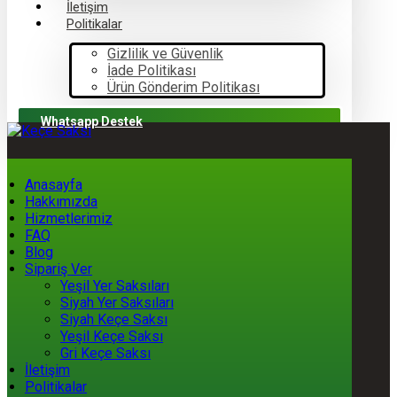
İletişim
Politikalar
Gizlilik ve Güvenlik
İade Politikası
Ürün Gönderim Politikası
Whatsapp Destek
Anasayfa
Hakkımızda
Hizmetlerimiz
FAQ
Blog
Sipariş Ver
Yeşil Yer Saksıları
Siyah Yer Saksıları
Siyah Keçe Saksı
Yeşil Keçe Saksı
Gri Keçe Saksı
İletişim
Politikalar