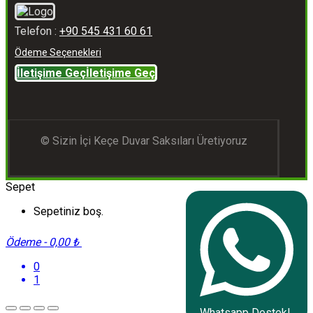
Telefon :
+90 545 431 60 61
Ödeme Seçenekleri
İletişime Geç
İletişime Geç
© Sizin İçi Keçe Duvar Saksıları Üretiyoruz
Sepet
Sepetiniz boş.
Ödeme
-
0,00 ₺
0
1
Whatsapp Destek!