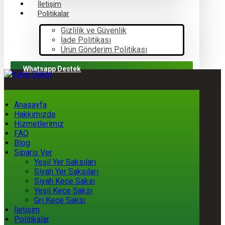
İletişim
Politikalar
Gizlilik ve Güvenlik
İade Politikası
Ürün Gönderim Politikası
Whatsapp Destek
Anasayfa
Hakkımızda
Hizmetlerimiz
FAQ
Blog
Sipariş Ver
Yeşil Yer Saksıları
Siyah Yer Saksıları
Siyah Keçe Saksı
Yeşil Keçe Saksı
Gri Keçe Saksı
İletişim
Politikalar