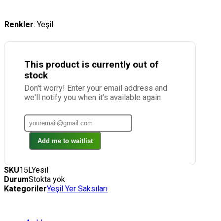
Renkler
:
Yeşil
This product is currently out of
stock
Don't worry! Enter your email address and
we'll notify you when it's available again
Add me to waitlist
SKU
15LYesil
Durum
Stokta yok
Kategoriler
Yeşil Yer Saksıları