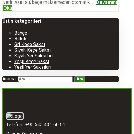
verir. Aşırı su, keçe malzemeden otomatik ...
Devamını
Oku
Ürün kategorileri
Bahçe
Bitkiler
Gri Keçe Saksı
Siyah Keçe Saksı
Siyah Yer Saksıları
Yeşil Keçe Saksı
Yeşil Yer Saksıları
Arama:
Telefon :
+90 545 431 60 61
Ödeme Seçenekleri