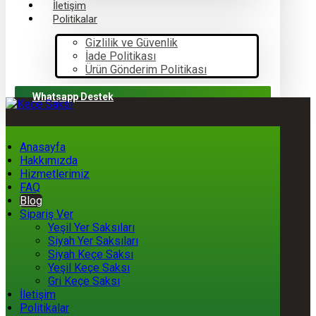
İletişim
Politikalar
Gizlilik ve Güvenlik
İade Politikası
Ürün Gönderim Politikası
Whatsapp Destek
Anasayfa
Hakkımızda
Hizmetlerimiz
FAQ
Blog
Sipariş Ver
Yeşil Yer Saksıları
Siyah Yer Saksıları
Siyah Keçe Saksı
Yeşil Keçe Saksı
Gri Keçe Saksı
İletişim
Politikalar