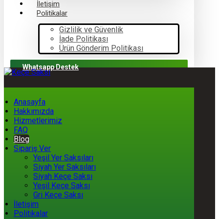
İletişim
Politikalar
Gizlilik ve Güvenlik
İade Politikası
Ürün Gönderim Politikası
Whatsapp Destek
Anasayfa
Hakkımızda
Hizmetlerimiz
FAQ
Blog
Sipariş Ver
Yeşil Yer Saksıları
Siyah Yer Saksıları
Siyah Keçe Saksı
Yeşil Keçe Saksı
Gri Keçe Saksı
İletişim
Politikalar