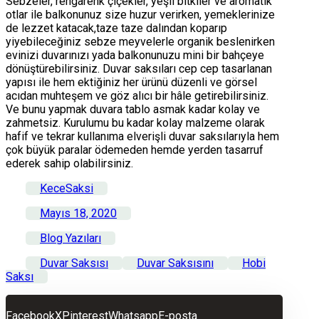
Sebzeler, rengarenk çiçekler, yeşil bitkiler ve aromatik
otlar ile balkonunuz size huzur verirken, yemeklerinize
de lezzet katacak,taze taze dalından koparıp
yiyebileceğiniz sebze meyvelerle organik beslenirken
evinizi duvarınızı yada balkonunuzu mini bir bahçeye
dönüştürebilirsiniz. Duvar saksıları cep cep tasarlanan
yapısı ile hem ektiğiniz her ürünü düzenli ve görsel
acıdan muhteşem ve göz alıcı bir hâle getirebilirsiniz.
Ve bunu yapmak duvara tablo asmak kadar kolay ve
zahmetsiz. Kurulumu bu kadar kolay malzeme olarak
hafif ve tekrar kullanıma elverişli duvar saksılarıyla hem
çok büyük paralar ödemeden hemde yerden tasarruf
ederek sahip olabilirsiniz.
KeceSaksi
Mayıs 18, 2020
Blog Yazıları
Duvar Saksısı
Duvar Saksısını
Hobi
Saksı
Facebook
X
Pinterest
Whatsapp
E-posta