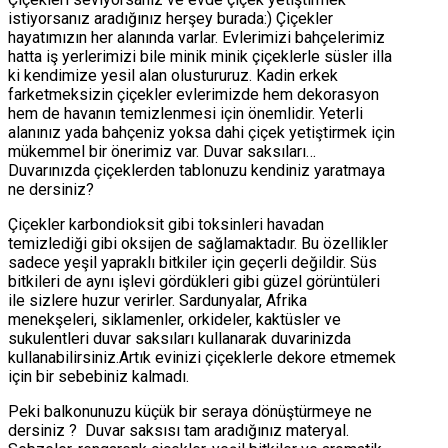
istiyorsanız aradığınız herşey burada:) Çiçekler
hayatımızın her alanında varlar. Evlerimizi bahçelerimiz
hatta iş yerlerimizi bile minik minik çiçeklerle süsler illa
ki kendimize yesil alan olustururuz. Kadin erkek
farketmeksizin çiçekler evlerimizde hem dekorasyon
hem de havanın temizlenmesi için önemlidir. Yeterli
alanınız yada bahçeniz yoksa dahi çiçek yetiştirmek için
mükemmel bir önerimiz var. Duvar saksıları…
Duvarınızda çiçeklerden tablonuzu kendiniz yaratmaya
ne dersiniz?
Çiçekler karbondioksit gibi toksinleri havadan
temizlediği gibi oksijen de sağlamaktadır. Bu özellikler
sadece yeşil yapraklı bitkiler için geçerli değildir. Süs
bitkileri de aynı işlevi gördükleri gibi güzel görüntüleri
ile sizlere huzur verirler. Sardunyalar, Afrika
menekşeleri, siklamenler, orkideler, kaktüsler ve
sukulentleri duvar saksıları kullanarak duvarinizda
kullanabilirsiniz.Artık evinizi çiçeklerle dekore etmemek
için bir sebebiniz kalmadı.
Peki balkonunuzu küçük bir seraya dönüştürmeye ne
dersiniz ? Duvar saksısı tam aradığınız materyal.